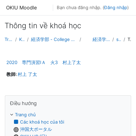
Chuyển tới nội dung chính
OKIU Moodle
Bạn chưa đăng nhập. (
Đăng nhập
)
Thông tin về khoá học
Trang chủ
Khoá học
経済学部 - College of Economics and Environmental Policy
経済学科 - Dept. of Economics
seminar1
Tóm tắt
2020 専門演習ⅠＡ 火3 村上了太
教師:
村上 了太
Bỏ qua Điều hướng
Điều hướng
Trang chủ
Các khoá học của tôi
沖国大ポータル