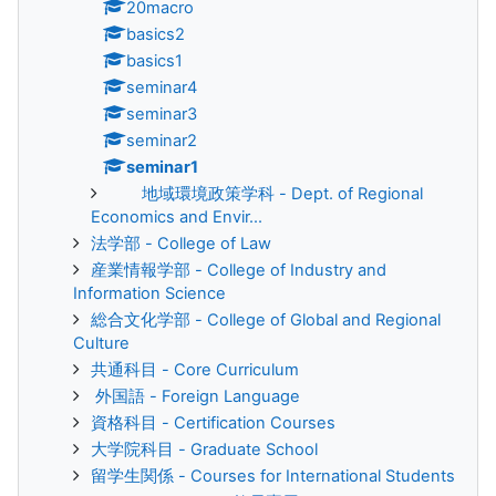
20macro
basics2
basics1
seminar4
seminar3
seminar2
seminar1
地域環境政策学科 - Dept. of Regional
Economics and Envir...
法学部 - College of Law
産業情報学部 - College of Industry and
Information Science
総合文化学部 - College of Global and Regional
Culture
共通科目 - Core Curriculum
外国語 - Foreign Language
資格科目 - Certification Courses
大学院科目 - Graduate School
留学生関係 - Courses for International Students