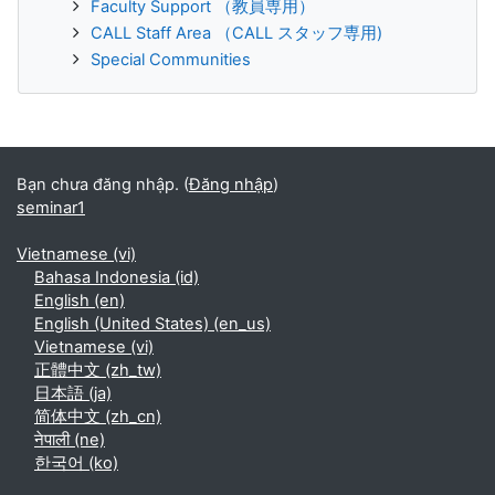
Faculty Support （教員専用）
CALL Staff Area （CALL スタッフ専用)
Special Communities
Bạn chưa đăng nhập. (
Đăng nhập
)
seminar1
Vietnamese ‎(vi)‎
Bahasa Indonesia ‎(id)‎
English ‎(en)‎
English (United States) ‎(en_us)‎
Vietnamese ‎(vi)‎
正體中文 ‎(zh_tw)‎
日本語 ‎(ja)‎
简体中文 ‎(zh_cn)‎
नेपाली ‎(ne)‎
한국어 ‎(ko)‎