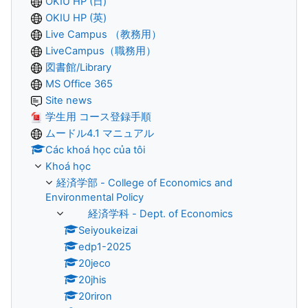
OKIU HP (日)
OKIU HP (英)
Live Campus （教務用）
LiveCampus（職務用）
図書館/Library
MS Office 365
Site news
学生用 コース登録手順
ムードル4.1 マニュアル
Các khoá học của tôi
Khoá học
経済学部 - College of Economics and
Environmental Policy
経済学科 - Dept. of Economics
Seiyoukeizai
edp1-2025
20jeco
20jhis
20riron